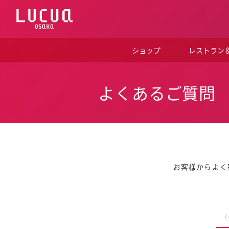
コ
ン
テ
ン
ツ
ショップ
レストラン
へ
ス
キ
ッ
よくあるご質問
プ
お客様からよく