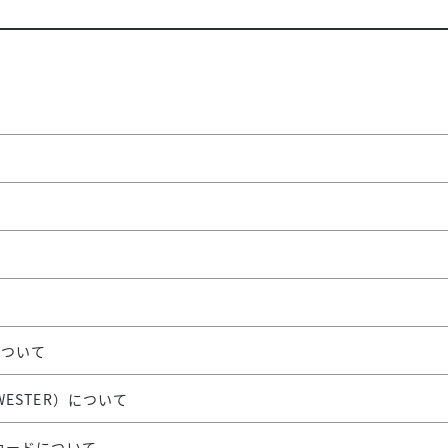
す
について
WESTER）について
ズカードについて