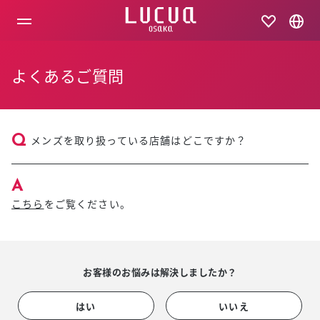
コ
ン
テ
ン
ツ
よくあるご質問
へ
ス
キ
ッ
プ
メンズを取り扱っている店舗はどこですか？
こちら
をご覧ください。
お客様のお悩みは解決しましたか？
はい
いいえ