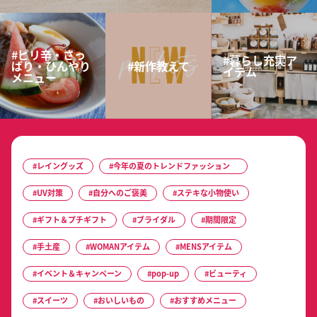
#ピリ辛・さっ
#暮らし充実ア
ぱり・ひんやり
#新作教えて
イテム
メニュー
#レイングッズ
#今年の夏のトレンドファッション
#UV対策
#自分へのご褒美
#ステキな小物使い
#ギフト＆プチギフト
#ブライダル
#期間限定
#手土産
#WOMANアイテム
#MENSアイテム
#イベント＆キャンペーン
#pop-up
#ビューティ
#スイーツ
#おいしいもの
#おすすめメニュー