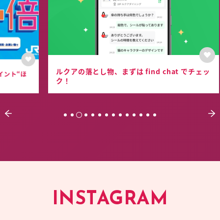
ルクアの落とし物、まずは find chat でチェッ
ほ
ル
ク！
INSTAGRAM