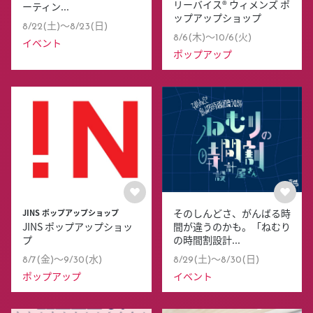
リーバイス® ウィメンズ ポ
ーティン...
ップアップショップ
8/22(土)〜8/23(日)
8/6(木)〜10/6(火)
イベント
ポップアップ
そのしんどさ、がんばる時
JINS ポップアップショップ
JINS ポップアップショッ
間が違うのかも。「ねむり
プ
の時間割設計...
8/7(金)〜9/30(水)
8/29(土)〜8/30(日)
ポップアップ
イベント