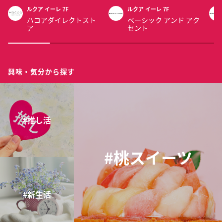
ルクア イーレ 7F
ルクア イーレ 7F
ハコアダイレクトスト
ベーシック アンド アク
ア
セント
興味・気分から探す
#推し活
#桃スイーツ
#新生活