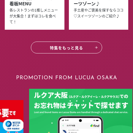
看板MENU
ーツゾーン♪
各レストランの1推しメニュー
手土産やご褒美を探すならココ
が大集合！まずはコレを食べ
♡スイーツゾーンのご紹介♪
て！
特集をもっと見る
PROMOTION FROM LUCUA OSAKA