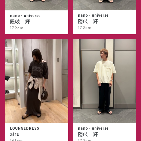
nano・universe
nano・universe
隠岐 輝
隠岐 輝
172cm
172cm
LOUNGEDRESS
nano・universe
airu
隠岐 輝
161cm
172cm