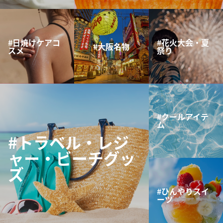
#日焼けケアコ
#花火大会・夏
#大阪名物
スメ
祭り
#クールアイテ
ム
#トラベル・レジ
ャー・ビーチグッ
ズ
#ひんやりスイ
ーツ