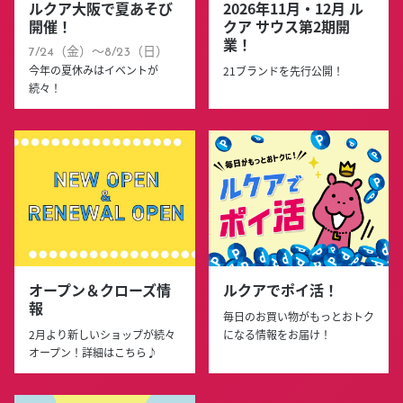
ルクア大阪で夏あそび
2026年11月・12月 ル
開催！
クア サウス第2期開
業！
7/24（金）～8/23（日）
今年の夏休みはイベントが
21ブランドを先行公開！
続々！
オープン＆クローズ情
ルクアでポイ活！
報
毎日のお買い物がもっとおトク
2月より新しいショップが続々
になる情報をお届け！
オープン！詳細はこちら♪