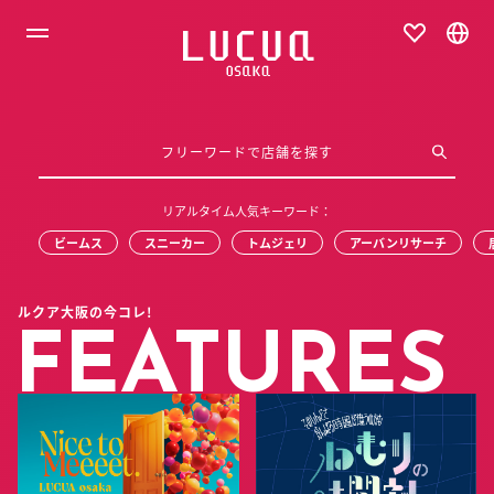
コ
ン
テ
ン
ツ
へ
ス
キ
ッ
プ
リアルタイム人気キーワード：
ビームス
スニーカー
トムジェリ
アーバンリサーチ
ルクア大阪の今コレ!
FEATURES