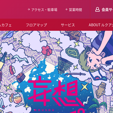
会員サ
アクセス・駐車場
営業時間
＆カフェ
フロアマップ
サービス
ABOUT ルク
LUCUAメンバ
会員登録はこち
ルクア大阪について
よくあるご質問
お知らせ
SNSアカウント一覧
LUCUAブライダルクラブ
ルクア大阪イベントホー