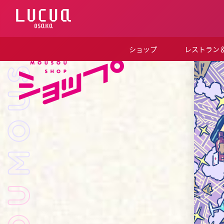
コ
ン
テ
ン
ツ
ショップ
レストラン
へ
ス
キ
ッ
プ