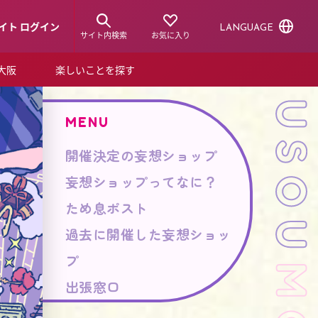
イト ログイン
LANGUAGE
サイト内検索
お気に入り
ア大阪
楽しいことを探す
トピックス
ーズカード
MENU
らから！
ショップニュース
開催決定の妄想ショップ
ルクアスタイル
妄想ショップってなに？
特集
ため息ポスト
デジタルブック
過去に開催した妄想ショッ
プ
出張窓口
ル