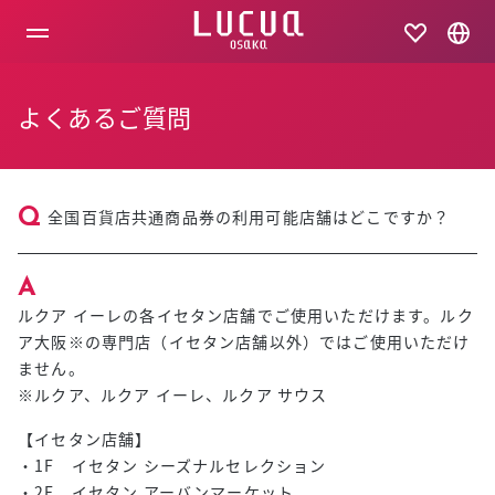
コ
ン
テ
ン
ツ
よくあるご質問
へ
ス
キ
ッ
プ
全国百貨店共通商品券の利用可能店舗はどこですか？
ルクア イーレの各イセタン店舗でご使用いただけます。ルク
ア大阪※の専門店（イセタン店舗以外）ではご使用いただけ
ません。
※ルクア、ルクア イーレ、ルクア サウス
【イセタン店舗】
・1F イセタン シーズナルセレクション
・2F イセタン アーバンマーケット