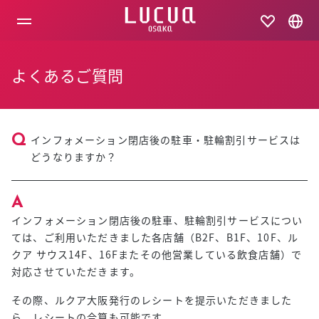
コ
ン
テ
ン
ツ
よくあるご質問
へ
ス
キ
ッ
プ
インフォメーション閉店後の駐車・駐輪割引サービスは
どうなりますか？
インフォメーション閉店後の駐車、駐輪割引サービスについ
ては、ご利用いただきました各店舗（B2F、B1F、10F、ル
クア サウス14F、16Fまたその他営業している飲食店舗）で
対応させていただきます。
その際、ルクア大阪発行のレシートを提示いただきました
ら、レシートの合算も可能です。