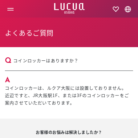
コ
ン
テ
ン
ツ
よくあるご質問
へ
ス
キ
ッ
プ
コインロッカーはありますか？
コインロッカーは、ルクア大阪には設置しておりません。
近辺ですと、JR大阪駅1F、または3Fのコインロッカーをご
案内させていただいております。
お客様のお悩みは解決しましたか？