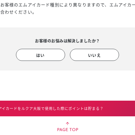
スタッフ募集（長期で働
お客様のエムアイカード種別により異なりますので、エムアイカー
い合わせください。
スタッフ募集（スポット
方）
お客様のお悩みは解決しましたか？
はい
いいえ
アイカードをルクア大阪で使用した際にポイントは貯まる？
PAGE TOP