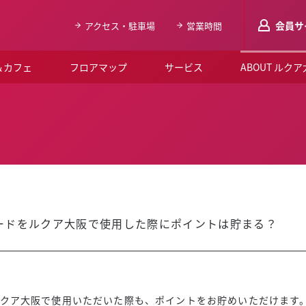
会員サ
アクセス・駐車場
営業時間
＆カフェ
フロアマップ
サービス
ABOUT ルク
LUCUAメンバ
会員登録はこち
ルクア大阪について
よくあるご質問
お知らせ
ードをルクア大阪で使用した際にポイントは貯まる？
SNSアカウント一覧
LUCUAブライダルクラブ
ルクア大阪イベントホー
ルクア大阪で使用いただいた際も、ポイントをお貯めいただけます