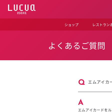
コ
ン
テ
ン
ツ
ショップ
レストラン
へ
ス
キ
ッ
よくあるご質問
プ
エムアイカ
エムアイカードを