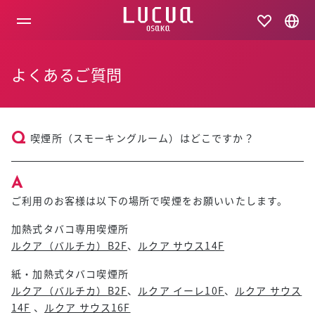
コ
ン
テ
ン
ツ
よくあるご質問
へ
ス
キ
ッ
プ
喫煙所（スモーキングルーム）はどこですか？
ご利用のお客様は以下の場所で喫煙をお願いいたします。
加熱式タバコ専用喫煙所
ルクア（バルチカ）B2F
、
ルクア サウス14F
紙・加熱式タバコ喫煙所
ルクア（バルチカ）B2F
、
ルクア イーレ10F
、
ルクア サウス
14F
、
ルクア サウス16F