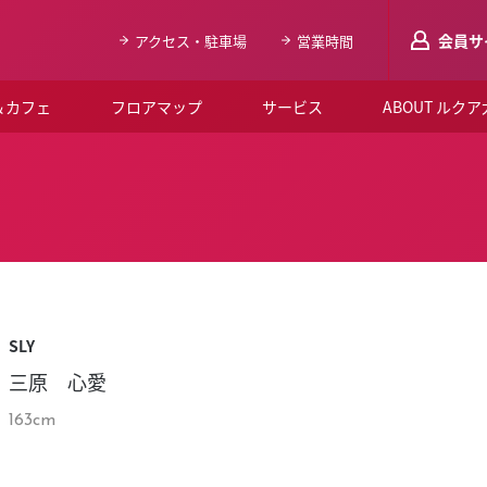
会員サ
アクセス・駐車場
営業時間
＆カフェ
フロアマップ
サービス
ABOUT ルク
LUCUAメンバ
会員登録はこち
ルクア大阪について
よくあるご質問
お知らせ
SLY
SNSアカウント一覧
三原 心愛
LUCUAブライダルクラブ
163cm
ルクア大阪イベントホー