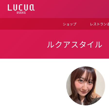
コ
ン
テ
ン
ツ
ショップ
レストラン
へ
ス
キ
ッ
ルクアスタイル
プ