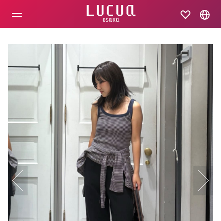
コ
ン
テ
ン
ツ
へ
ス
キ
ッ
プ