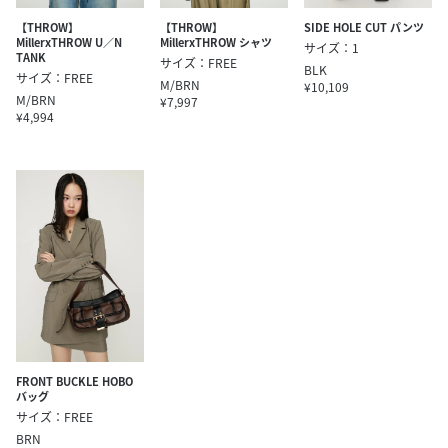
【THROW】
【THROW】
SIDE HOLE CUT パンツ
MillerxTHROW U／N
MillerxTHROW シャツ
サイズ：1
TANK
サイズ：FREE
BLK
サイズ：FREE
M/BRN
¥10,109
M/BRN
¥7,997
¥4,994
FRONT BUCKLE HOBO
バッグ
サイズ：FREE
BRN