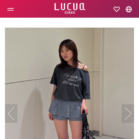
コ
ン
テ
ン
ツ
へ
ス
キ
ッ
プ