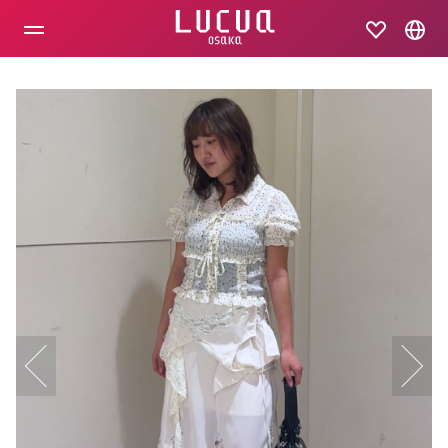
コ
ン
テ
ン
ツ
へ
ス
キ
ッ
プ