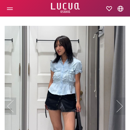
コ
ン
テ
ン
ツ
へ
ス
キ
ッ
プ