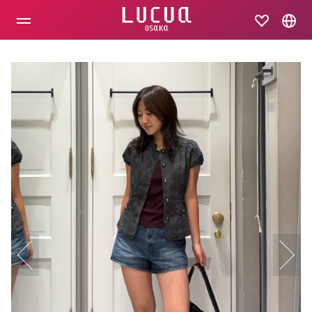
コ
ン
テ
ン
ツ
へ
ス
キ
ッ
プ