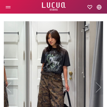
コ
ン
テ
ン
ツ
へ
ス
キ
ッ
プ