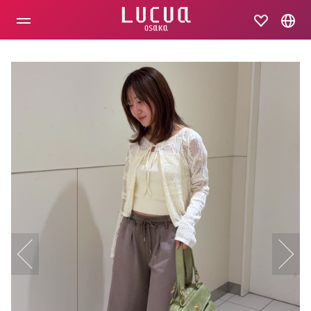
コ
ン
テ
ン
ツ
へ
ス
キ
ッ
プ