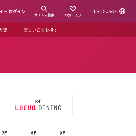
イト ログイン
LANGUAGE
サイト内検索
お気に入り
ア大阪
楽しいことを探す
トピックス
ーズカード
らから！
ショップニュース
ルクアスタイル
特集
デジタルブック
10F
ル
7F
8F
9F