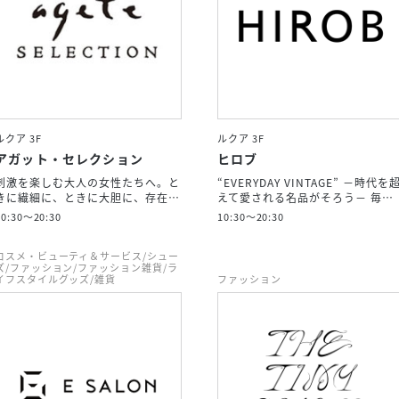
ルクア 3F
ルクア 3F
アガット・セレクション
ヒロブ
刺激を楽しむ大人の女性たちへ。と
“EVERYDAY VINTAGE” －時代を
きに繊細に、ときに大胆に、存在…
えて愛される名品がそろう－ 毎…
10:30～20:30
10:30～20:30
コスメ・ビューティ＆サービス/シュー
ズ/ファッション/ファッション雑貨/ラ
イフスタイルグッズ/雑貨
ファッション