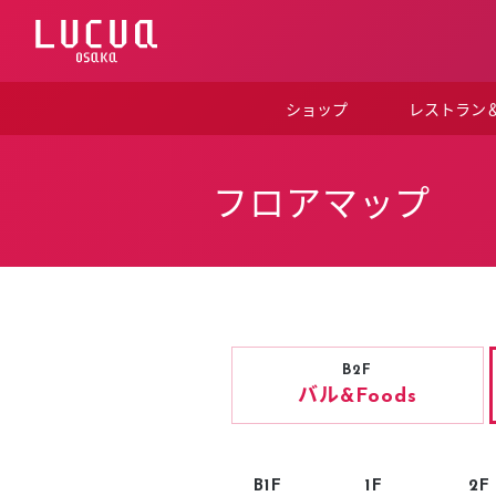
コ
ン
テ
ン
ツ
ショップ
レストラン
へ
ス
キ
ッ
フロアマップ
プ
B2F
バル
&Foods
B1F
1F
2F