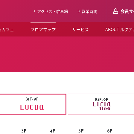
会員サ
アクセス・駐車場
営業時間
＆カフェ
フロアマップ
サービス
ABOUT ルク
LUCUAメンバ
会員登録はこち
ルクア大阪について
よくあるご質問
お知らせ
B1F-9F
B1F-9F
SNSアカウント一覧
LUCUAブライダルクラブ
ルクア大阪イベントホー
3F
4F
5F
6F