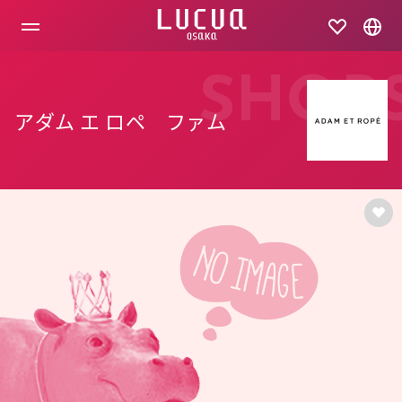
コ
ン
テ
ン
ツ
SHOP
へ
ス
アダム エ ロペ ファム
キ
ッ
プ