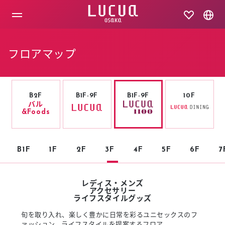
コ
ン
テ
ン
ツ
フロアマップ
へ
ス
キ
ッ
プ
B2F
B1F-9F
B1F-9F
10F
バル
&Foods
B1F
1F
2F
3F
4F
5F
6F
7
レディス・メンズ
アクセサリー
ライフスタイルグッズ
旬を取り入れ、楽しく豊かに日常を彩るユニセックスのフ
ァッション、ライフスタイルを提案するフロア