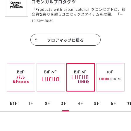
コモンガルプロダクツ
『Products with urban colors』をコンセプトに、都
会的な彩りを纏うユニセックスアイテムを展開。 「…
10:30〜20:30
フロアマップに戻る
B2F
B1F-9F
B1F-9F
10F
バル
&Foods
B1F
1F
2F
3F
4F
5F
6F
7