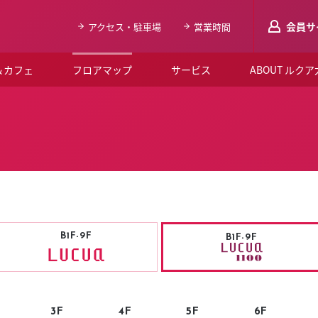
会員サ
アクセス・駐車場
営業時間
＆カフェ
フロアマップ
サービス
ABOUT ルク
LUCUAメンバ
会員登録はこち
ルクア大阪について
よくあるご質問
お知らせ
B1F-9F
B1F-9F
SNSアカウント一覧
LUCUAブライダルクラブ
ルクア大阪イベントホー
3F
4F
5F
6F