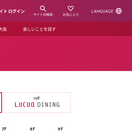
イト ログイン
LANGUAGE
サイト内検索
お気に入り
ア大阪
楽しいことを探す
トピックス
ーズカード
らから！
ショップニュース
ルクアスタイル
特集
デジタルブック
10F
ル
7F
8F
9F