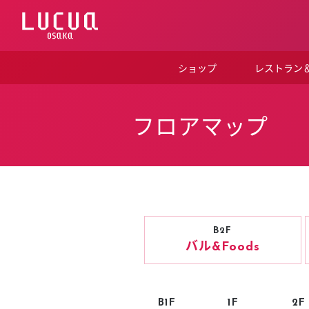
コ
ン
テ
ン
ツ
ショップ
レストラン
へ
ス
キ
ッ
フロアマップ
プ
B2F
バル
&Foods
B1F
1F
2F