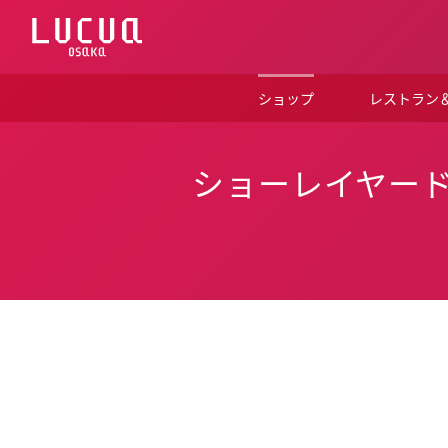
コ
ン
テ
ン
ツ
ショップ
レストラン
へ
ス
キ
ッ
ショーレイヤード［ise
プ