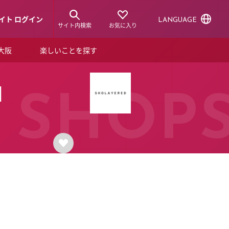
イト ログイン
LANGUAGE
サイト内検索
お気に入り
ア大阪
楽しいことを探す
トピックス
ーズカード
n］
らから！
ショップニュース
SHOP
ルクアスタイル
特集
デジタルブック
ル