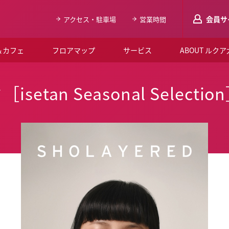
会員サ
アクセス・駐車場
営業時間
＆カフェ
フロアマップ
サービス
ABOUT ルク
LUCUAメンバ
tan Seasonal Selectio
会員登録はこち
ルクア大阪について
よくあるご質問
お知らせ
SNSアカウント一覧
LUCUAブライダルクラブ
ルクア大阪イベントホー