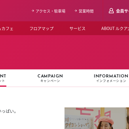
会員サ
アクセス・駐車場
営業時間
＆カフェ
フロアマップ
サービス
ABOUT ルク
LUCUAメンバ
会員登録はこち
ルクア大阪について
よくあるご質問
NT
CAMPAIGN
INFORMATION
ント
キャンペーン
インフォメーション
お知らせ
SNSアカウント一覧
LUCUAブライダルクラブ
いっぱい。
！
ルクア大阪イベントホー