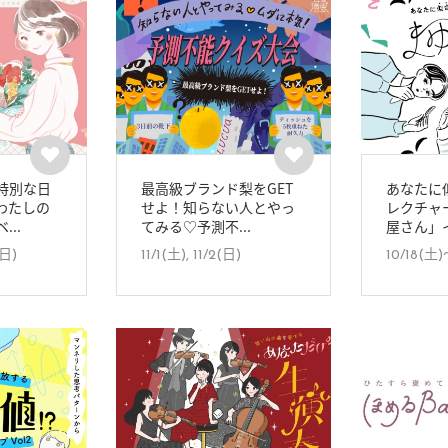
特別な日
最高級ブランド梨をGET
あなたに
わたしの
せよ！知らない人とやっ
レクチャ
..
てみる♡予測不...
屋さん」イ
(日)
11/1(土), 11/2(日)
10/18(土)