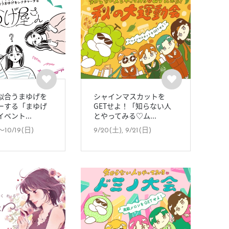
似合うまゆげを
シャインマスカットを
ーする「まゆげ
GETせよ！「知らない人
ベント...
とやってみる♡ム...
〜10/19(日)
9/20(土), 9/21(日)