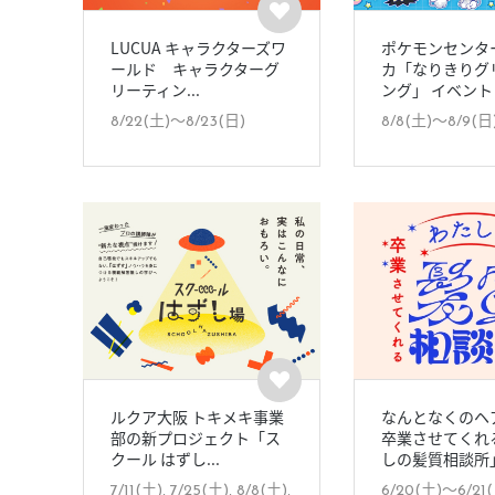
LUCUA キャラクターズワ
ポケモンセンタ
ールド キャラクターグ
カ「なりきりグ
リーティン...
ング」 イベント
8/22(土)〜8/23(日)
8/8(土)〜8/9(日
ルクア大阪 トキメキ事業
なんとなくのヘ
部の新プロジェクト「ス
卒業させてくれ
クール はずし...
しの髪質相談所」.
7/11(土), 7/25(土), 8/8(土),
6/20(土)〜6/21