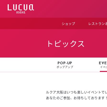
コ
ン
テ
ン
ツ
ショップ
レストラン
へ
ス
キ
ッ
トピックス
プ
POP-UP
EVE
ポップアップ
イベ
ルクア大阪はいつも楽しいイベントで
あなたのご参加、お待ちしております