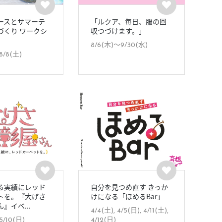
ースとサマーテ
「ルクア、毎日、服の回
づくり ワークシ
収つづけます。」
8/6(木)〜9/30(水)
8/8(土)
る実績にレッド
自分を見つめ直す きっか
トを。『大げさ
けになる「ほめるBar」
』イベ...
4/4(土), 4/5(日), 4/11(土),
5/10(日)
4/12(日)