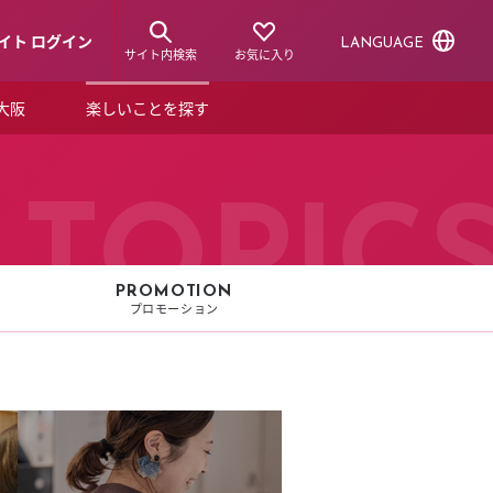
イト ログイン
LANGUAGE
サイト内検索
お気に入り
ア大阪
楽しいことを探す
トピックス
ーズカード
らから！
ショップニュース
TOPIC
ルクアスタイル
特集
PROMOTION
プロモーション
デジタルブック
ル