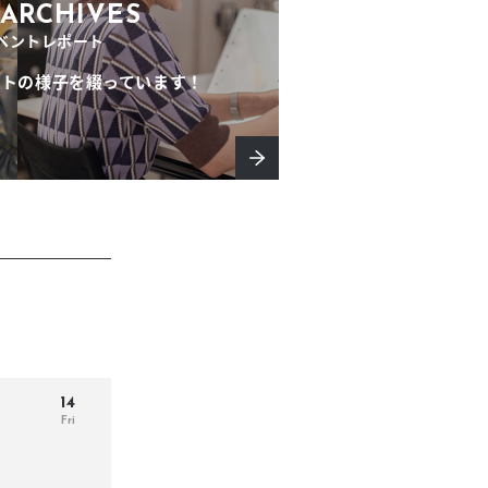
きたい方）
ARCHIVES
ベントレポート
で働きたい
ントの様子を綴っています！
14
Fri