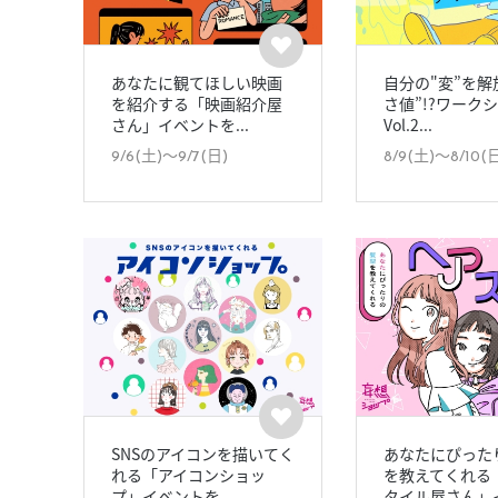
あなたに観てほしい映画
自分の"変”を解
を紹介する「映画紹介屋
さ値”!?ワーク
さん」イベントを...
Vol.2...
9/6(土)〜9/7(日)
8/9(土)〜8/10(
SNSのアイコンを描いてく
あなたにぴった
れる「アイコンショッ
を教えてくれる
プ」イベントを...
タイル屋さん」イ.