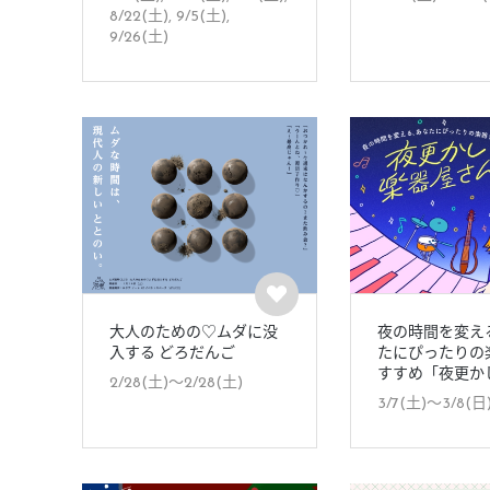
8/22(土), 9/5(土),
9/26(土)
大人のための♡ムダに没
夜の時間を変え
入する どろだんご
たにぴったりの
すすめ「夜更かし.
2/28(土)〜2/28(土)
3/7(土)〜3/8(日