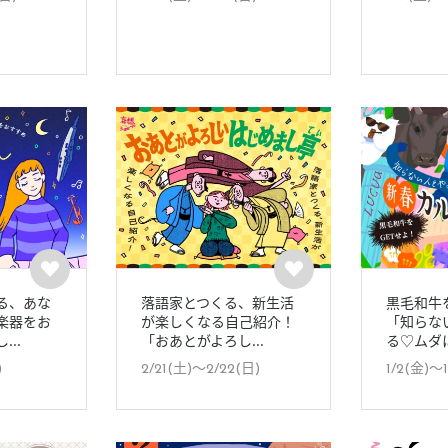
る、あな
落語家とつくる、新生活
黒毛和牛
楽器をお
が楽しくなる自己紹介！
「知らな
..
「おあとがよろし...
る♡ムダに
)
2/21(土)〜2/22(日)
1/2(金)〜1