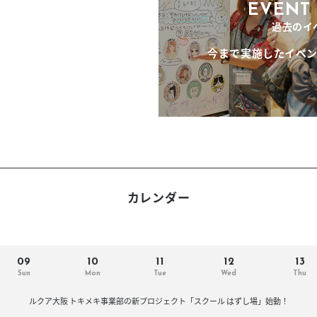
スタッフ募集（長期で働
EVENT 
過去のイ
スタッフ募集（スポット
方）
今まで実施したイベ
カレンダー
09
10
11
12
13
Sun
Mon
Tue
Wed
Thu
ルクア大阪 トキメキ事業部の新プロジェクト「スクール はずし場」始動！