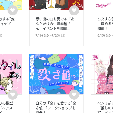
放する“変
想い出の曲を奏でる「あ
ひたすら
ショップ
なただけの生演奏屋さ
「ほめる
ん」イベントを開催...
開催！
日)
7/18(金)〜7/20(日)
6/13(金)
りの髪型
自分の「変」を愛する“変
ペンミ前
「ヘアス
さ値”!?ワークショップを
「推しの
..
開催！
室」イベン