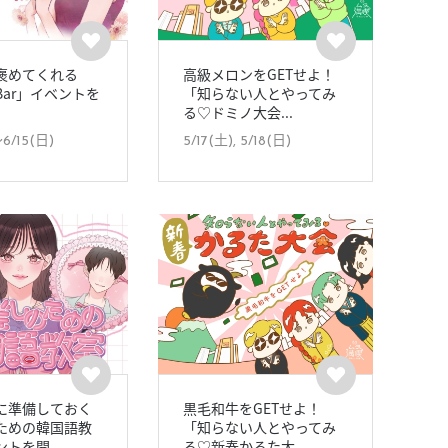
褒めてくれる
高級メロンをGETせよ！
Bar」イベントを
「知らない人とやってみ
る♡ドミノ大会...
〜6/15(日)
5/17(土), 5/18(日)
に準備しておく
黒毛和牛をGETせよ！
ための韓国語教
「知らない人とやってみ
トを開...
る♡新春かるた大...