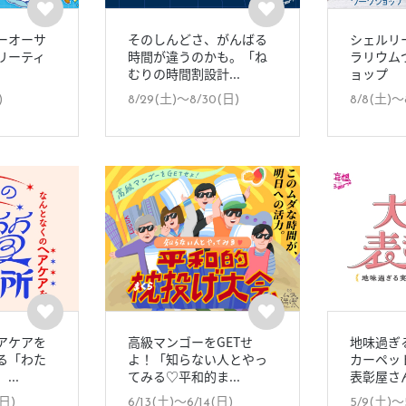
ーオーサ
そのしんどさ、がんばる
シェルリ
リーティ
時間が違うのかも。「ね
ラリウム
むりの時間割設計...
ョップ
)
8/29(土)〜8/30(日)
8/8(土)〜
アケアを
高級マンゴーをGETせ
地味過ぎ
る「わた
よ！「知らない人とやっ
カーペッ
..
てみる♡平和的ま...
表彰屋さん
(日)
6/13(土)〜6/14(日)
5/9(土)〜