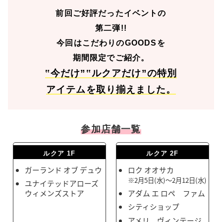
前回ご好評だったイベントの
第二弾!!
今回はこだわりのGOODSを
期間限定でご紹介。
‟今だけ”‟ルクアだけ”の特別
アイテムを取り揃えました。
参加店舗一覧
ルクア 1F
ルクア 2F
ガーランド オブ デュウ
ロク オオサカ
※2月5日(水)～2月12日(水)
ユナイテッドアローズ
ウィメンズストア
アダム エ ロペ ファム
シティショップ
アメリ ヴィンテージ