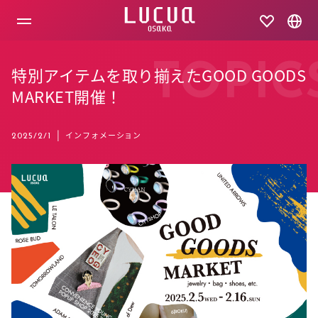
コ
ン
テ
ン
ツ
TOPIC
特別アイテムを取り揃えたGOOD GOODS
へ
ス
MARKET開催！
キ
ッ
プ
|
インフォメーション
2025/2/1