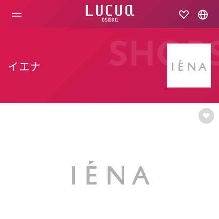
コ
ン
テ
ン
ツ
SHOP
へ
ス
イエナ
キ
ッ
プ