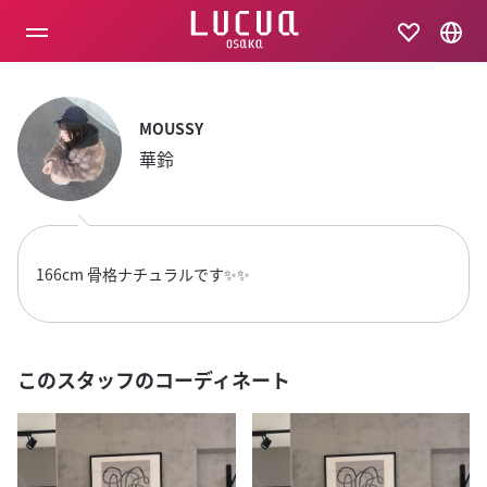
コ
ン
テ
ン
ツ
へ
MOUSSY
ス
キ
華鈴
ッ
プ
166cm 骨格ナチュラルです✨✨
このスタッフのコーディネート