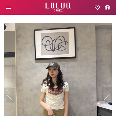
コ
ン
テ
ン
ツ
へ
ス
キ
ッ
プ