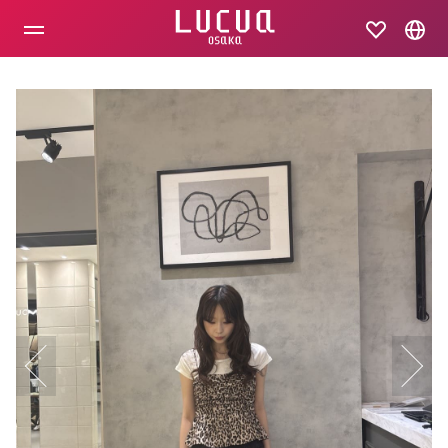
コ
ン
テ
ン
ツ
へ
ス
キ
ッ
プ