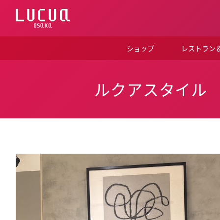
コ
ン
テ
ン
ツ
ショップ
レストラン
へ
ス
キ
ッ
ルクアスタイル
プ