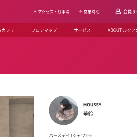
会員サ
アクセス・駐車場
営業時間
＆カフェ
フロアマップ
サービス
ABOUT ルク
LUCUAメンバ
会員登録はこち
ルクア大阪について
よくあるご質問
お知らせ
SNSアカウント一覧
MOUSSY
華鈴
LUCUAブライダルクラブ
ルクア大阪イベントホー
バースデイTシャツ✨✨