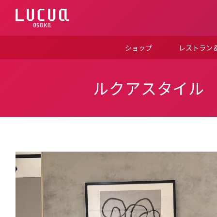
コ
ン
テ
ン
ツ
ショップ
レストラン
へ
ス
キ
ッ
ルクアスタイル
プ