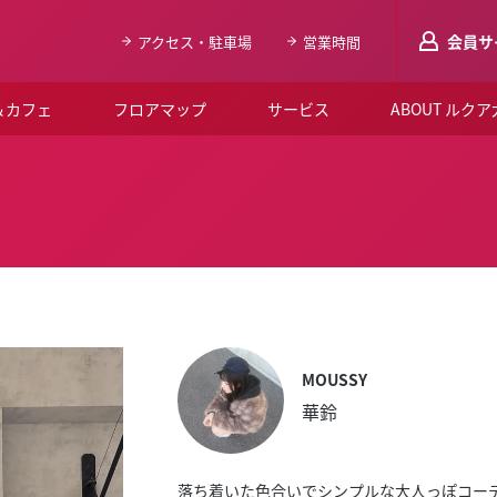
会員サ
アクセス・駐車場
営業時間
＆カフェ
フロアマップ
サービス
ABOUT ルク
LUCUAメンバ
会員登録はこち
ルクア大阪について
よくあるご質問
お知らせ
SNSアカウント一覧
MOUSSY
華鈴
LUCUAブライダルクラブ
ルクア大阪イベントホー
落ち着いた色合いでシンプルな大人っぽコー