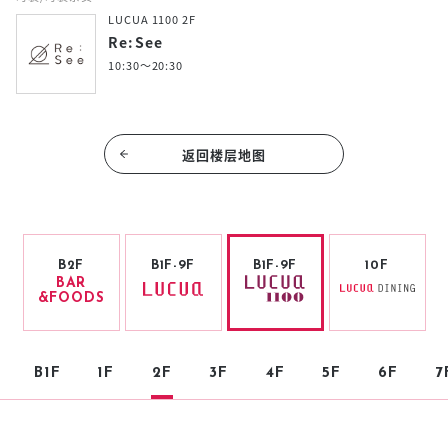
LUCUA 1100 2F
Re:See
10:30～20:30
返回楼层地图
B2F
B1F-9F
B1F-9F
10F
BAR
&FOODS
B1F
1F
2F
3F
4F
5F
6F
7