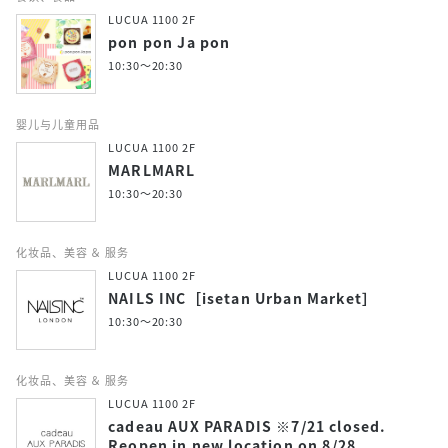
LUCUA 1100 2F
pon pon Ja pon
10:30～20:30
婴儿与儿童用品
LUCUA 1100 2F
MARLMARL
10:30～20:30
化妆品、美容 ＆ 服务
LUCUA 1100 2F
NAILS INC［isetan Urban Market］
10:30～20:30
化妆品、美容 ＆ 服务
LUCUA 1100 2F
cadeau AUX PARADIS ※7/21 closed.
Reopen in new location on 8/28.