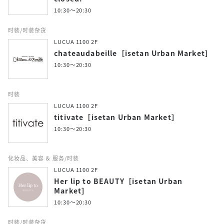
10:30～20:30
时装/时装杂货
LUCUA 1100 2F
chateaudabeille［isetan Urban Market］
10:30～20:30
时装
LUCUA 1100 2F
titivate［isetan Urban Market］
10:30～20:30
化妆品、美容 ＆ 服务/时装
LUCUA 1100 2F
Her lip to BEAUTY［isetan Urban
Market］
10:30～20:30
时装/时装杂货