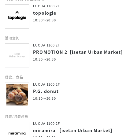
LUCUA 1100 2F
topologie
10:30～20:30
活动空间
LUCUA 1100 2F
PROMOTION 2［isetan Urban Market］
10:30～20:30
餐饮、食品
LUCUA 1100 2F
P.G. donut
10:30～20:30
时装/时装杂货
LUCUA 1100 2F
miramira ［isetan Urban Market］