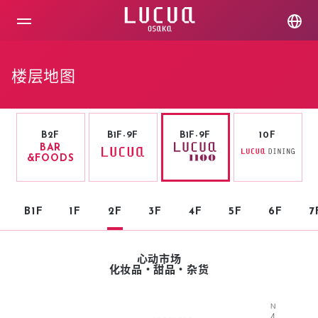
コ
ン
テ
ン
ツ
楼层地图
へ
ス
キ
ッ
プ
B2F
B1F-9F
B1F-9F
10F
BAR
&FOODS
B1F
1F
2F
3F
4F
5F
6F
7
心动市场
化妆品・甜品・杂货