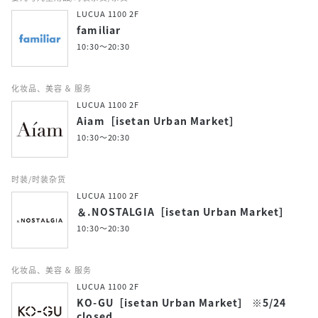
LUCUA 1100 2F
familiar
10:30～20:30
化妆品、美容 ＆ 服务
LUCUA 1100 2F
Aiam［isetan Urban Market］
10:30～20:30
时装/时装杂货
LUCUA 1100 2F
＆.NOSTALGIA［isetan Urban Market］
10:30～20:30
化妆品、美容 ＆ 服务
LUCUA 1100 2F
KO-GU［isetan Urban Market］ ※5/24
closed.