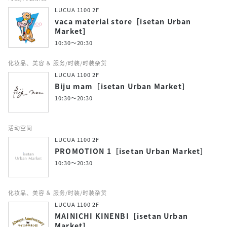
LUCUA 1100 2F
vaca material store［isetan Urban
Market］
10:30～20:30
化妆品、美容 ＆ 服务/时装/时装杂货
LUCUA 1100 2F
Biju mam［isetan Urban Market］
10:30～20:30
活动空间
LUCUA 1100 2F
PROMOTION 1［isetan Urban Market］
10:30～20:30
化妆品、美容 ＆ 服务/时装/时装杂货
LUCUA 1100 2F
MAINICHI KINENBI［isetan Urban
Market］