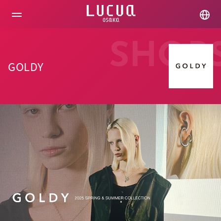
コ
ン
テ
ン
ツ
SHOP
へ
ス
GOLDY
キ
ッ
プ