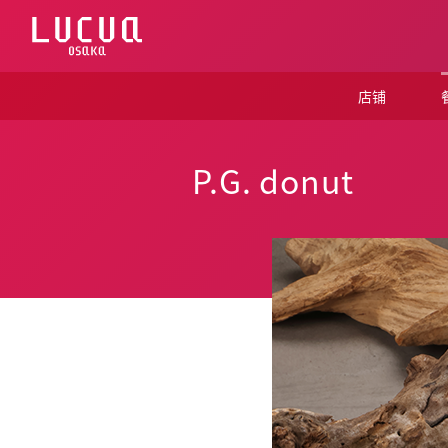
コ
ン
テ
ン
ツ
店铺
へ
ス
キ
ッ
P.G. donut
プ