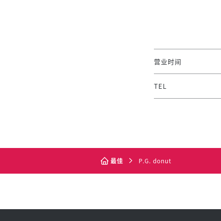
营业时间
TEL
最佳
P.G. donut