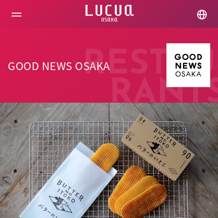
コ
ン
テ
ン
ツ
へ
RESTAU
ス
GOOD NEWS OSAKA
キ
ッ
RANT
プ