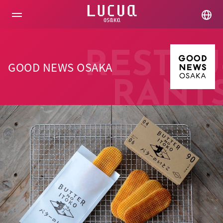
コ
ン
テ
ン
ツ
へ
RESTAU
ス
GOOD NEWS OSAKA
キ
ッ
RANT
プ