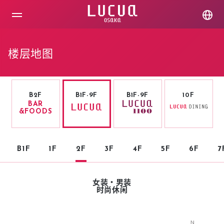
コ
ン
テ
ン
ツ
楼层地图
へ
ス
キ
ッ
プ
B2F
B1F-9F
B1F-9F
10F
BAR
&FOODS
B1F
1F
2F
3F
4F
5F
6F
7
女装・男装
时尚休闲