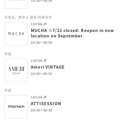
10:30～20:30
化妆品、美容 ＆ 服务/时装杂货
LUCUA 2F
MUCHA ※7/21 closed. Reopen in new
location on September.
10:30～20:30
时装
LUCUA 2F
Ameri VINTAGE
10:30～20:30
时装
LUCUA 2F
ATTISESSION
10:30～20:30