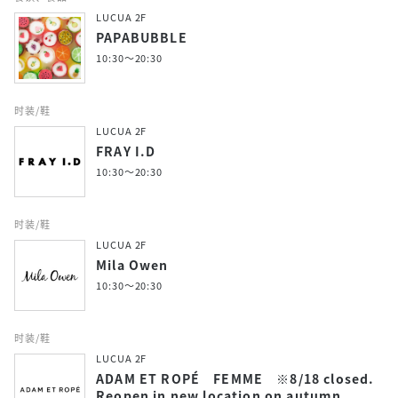
LUCUA 2F
PAPABUBBLE
10:30～20:30
时装/鞋
LUCUA 2F
FRAY I.D
10:30～20:30
时装/鞋
LUCUA 2F
Mila Owen
10:30～20:30
时装/鞋
LUCUA 2F
ADAM ET ROPÉ FEMME ※8/18 closed.
Reopen in new location on autumn.