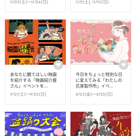
11/23(土)〜11/24(日)
11/9(土), 11/10(日)
あなたに観てほしい映画
今日をちょっと特別な日
を紹介する「映画紹介屋
に変えてみる「わたしの
さん」イベントを...
花束製作所」イベ...
9/21(土)〜9/22(日)
8/23(金)〜8/25(日)