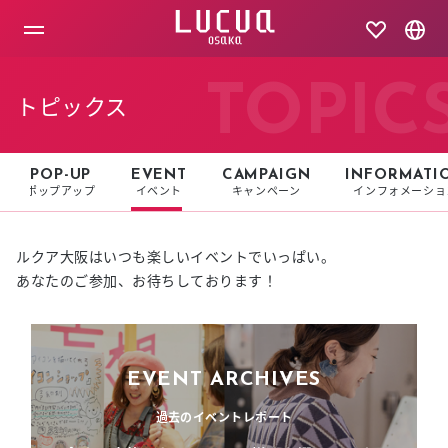
コ
ン
テ
ン
ツ
TOPIC
トピックス
へ
ス
キ
ッ
POP-UP
EVENT
CAMPAIGN
INFORMATI
プ
ポップアップ
イベント
キャンペーン
インフォメーショ
ルクア大阪はいつも楽しいイベントでいっぱい。
あなたのご参加、お待ちしております！
EVENT ARCHIVES
過去のイベントレポート