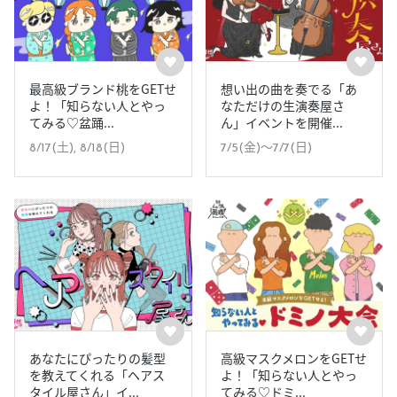
最高級ブランド桃をGETせ
想い出の曲を奏でる「あ
よ！「知らない人とやっ
なただけの生演奏屋さ
てみる♡盆踊...
ん」イベントを開催...
8/17(土), 8/18(日)
7/5(金)〜7/7(日)
あなたにぴったりの髪型
高級マスクメロンをGETせ
を教えてくれる「ヘアス
よ！「知らない人とやっ
タイル屋さん」イ...
てみる♡ドミ...