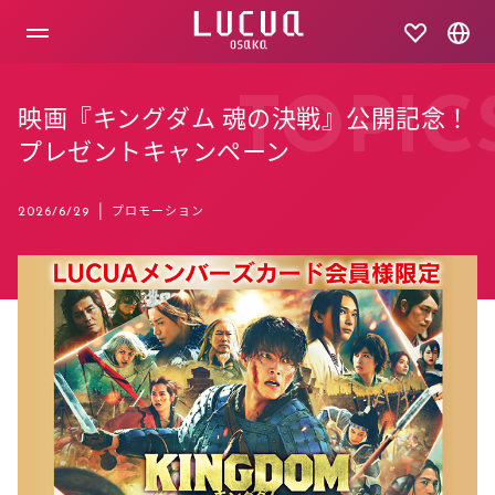
コ
ン
テ
ン
ツ
TOPIC
映画『キングダム 魂の決戦』公開記念！
へ
ス
プレゼントキャンペーン
キ
ッ
プ
|
プロモーション
2026/6/29