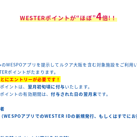
4
WESTERポイントが“ほぼ”
倍!
！
登録済みのWESPOアプリを提示してルクア大阪を含む対象施設をご利
STERポイントがたまります。
月ごとにエントリーが必要です！
ポイントは、
翌月初旬頃に付与
いたします。
のポイントの有効期間は、
付与された日の翌月末
です。
者
登録（WESPOアプリでのWESTER IDの新規発行、もしくはすでに
方