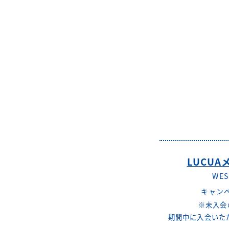
LUCU
WE
キャンペ
※未入会
期間中に入会いただ