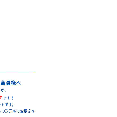
R会員様へ
方が、
ク
です！
ントです。
トの還元率は変更され