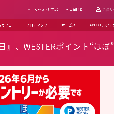
会員サ
アクセス・駐車場
営業時間
＆カフェ
フロアマップ
サービス
ABOUT ルク
LUCUAメンバ
』、WESTERポイント“ほぼ”
会員登録はこち
ルクア大阪について
よくあるご質問
お知らせ
SNSアカウント一覧
LUCUAブライダルクラブ
ルクア大阪イベントホー