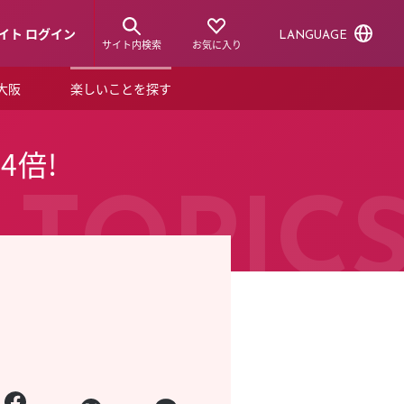
イト ログイン
LANGUAGE
サイト内検索
お気に入り
ア大阪
楽しいことを探す
トピックス
ーズカード
4倍!
らから！
ショップニュース
ルクアスタイル
TOPIC
特集
デジタルブック
ル