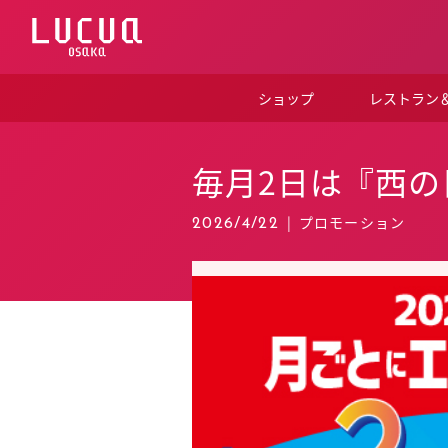
コ
ン
テ
ン
ツ
ショップ
レストラン
へ
ス
キ
ッ
毎月2日は『西の日
プ
|
プロモーション
2026/4/22