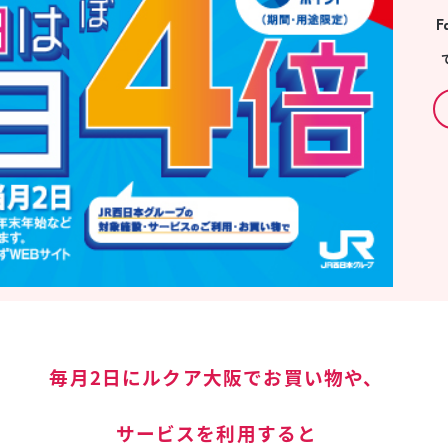
スタッフ募集（長期で働
F
スタッフ募集（スポット
方）
毎月2日にルクア大阪でお買い物や、
サービスを利用すると