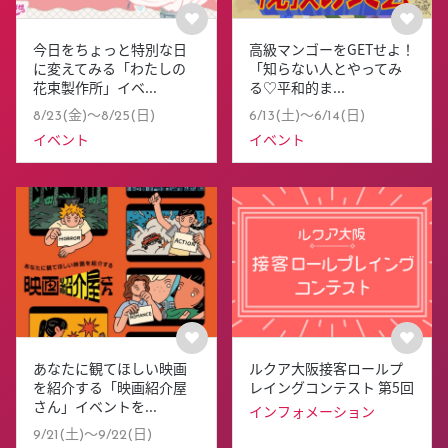
今日をちょっと特別な日
高級マンゴーをGETせよ！
に変えてみる「わたしの
「知らない人とやってみ
花束製作所」イベ...
る♡平和的ま...
8/23(金)〜8/25(日)
6/13(土)〜6/14(日)
イベント
イベント
あなたに観てほしい映画
ルクア大阪接客ロールプ
を紹介する「映画紹介屋
レイングコンテスト 第5回
さん」イベントを...
インフォメーション
9/21(土)〜9/22(日)