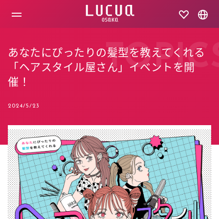
コ
ン
テ
ン
ツ
TOPIC
あなたにぴったりの髪型を教えてくれる
へ
ス
「ヘアスタイル屋さん」イベントを開
キ
催！
ッ
プ
2024/5/23