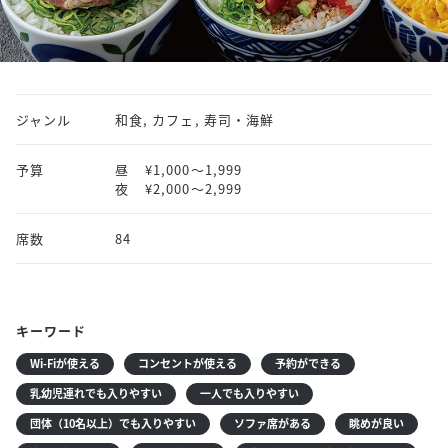
ジャンル
和食, カフェ, 寿司・海鮮
予算
昼
¥1,000〜1,999
夜
¥2,000〜2,999
席数
84
キーワード
Wi-Fiが使える
コンセントが使える
予約ができる
乳幼児連れでも入りやすい
一人でも入りやすい
団体（10名以上）でも入りやすい
ソファ席がある
眺めが良い