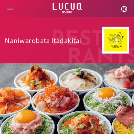
コ
ン
テ
ン
ツ
へ
RESTAU
ス
Naniwarobata Itadakitai
キ
ッ
RANT
プ