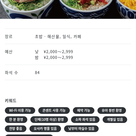
장르
초밥 · 해산물, 일식, 카페
예산
낮
¥2,000〜2,999
밤
¥2,000〜2,999
좌석 수
84
키워드
Wi-Fi 이용 가능
콘센트 사용 가능
예약 가능
유아 동반 환영
한 분 환영
단체(10명 이상) 환영
소파 좌석 있음
개별실 있음
전망 좋음
오사카 명물 있음
낮부터 마실수 있음