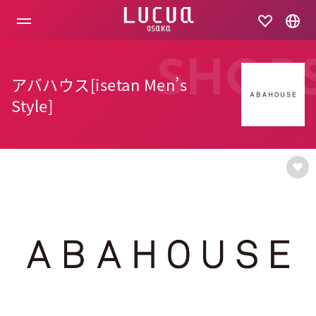
コ
ン
テ
ン
ツ
SHOP
へ
アバハウス[isetan Men’s
ス
キ
Style]
ッ
プ