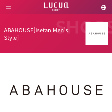
コ
ン
テ
ン
ツ
SHOP
へ
ABAHOUSE[isetan Men’s
ス
キ
Style]
ッ
プ