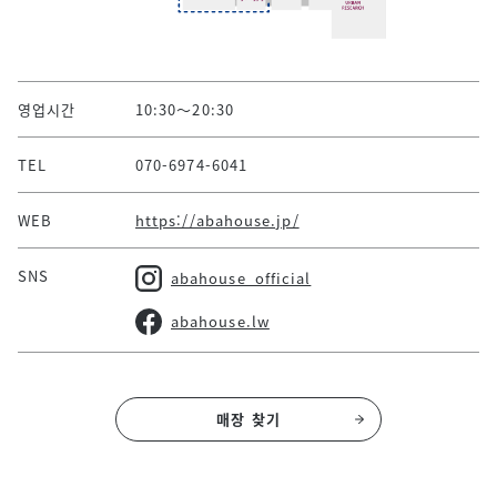
영업시간
10:30～20:30
TEL
070-6974-6041
WEB
https://abahouse.jp/
SNS
abahouse_official
abahouse.lw
매장 찾기