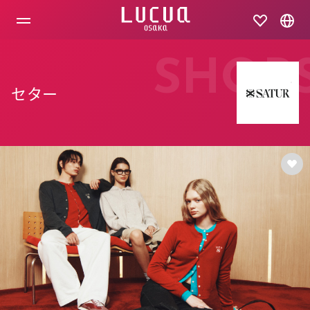
コ
ン
テ
ン
ツ
SHOP
へ
ス
セター
キ
ッ
プ