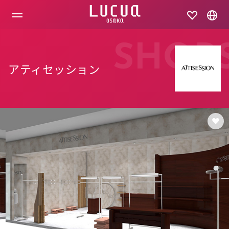
コ
ン
テ
ン
ツ
SHOP
へ
ス
アティセッション
キ
ッ
プ