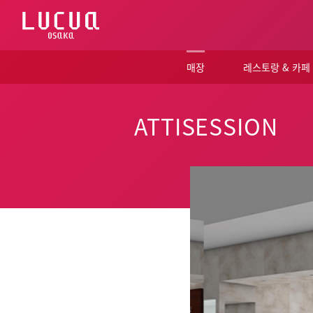
コ
ン
テ
ン
ツ
매장
레스토랑 & 카페
へ
ス
キ
ッ
ATTISESSION
プ