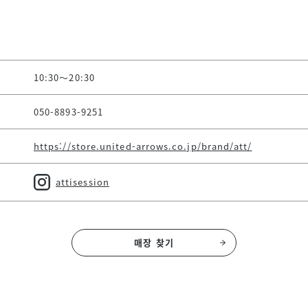
10:30～20:30
050-8893-9251
https://store.united-arrows.co.jp/brand/att/
attisession
매장 찾기