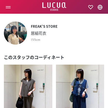
コ
ン
テ
ン
ツ
へ
FREAK'S STORE
ス
居組花衣
キ
ッ
155cm
プ
このスタッフのコーディネート