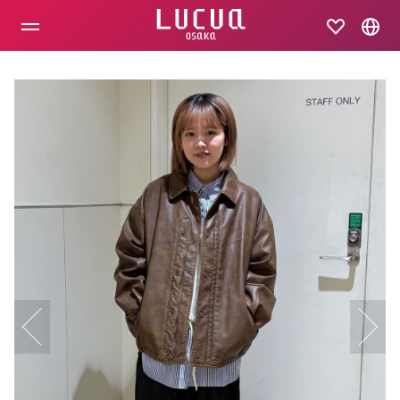
コ
ン
テ
ン
ツ
へ
ス
キ
ッ
プ