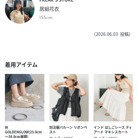
居組花衣
155cm
（
2026.06.03
投稿）
着用アイテム
W
別注裾バルーン リボンベ
インド はしごレース ティ
GOLDENGLOW[23.0cm
スト
アード マキシスカート
～24.0cm展開]