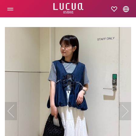
コ
ン
テ
ン
ツ
へ
ス
キ
ッ
プ